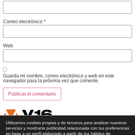
Correo electrónico
*
Web
Guarda mi nombre, correo electrónico y web en este
navegador para la próxima vez que comente.
Utilizamos cookies propias y de terceros para analizar nuestros
servicios y mostrarte publicidad relacionada con tus preferencias
Comprar Online las mejores Balizas para tu coche o moto
en base a un perfil elaborado a partir de tus hábitos de