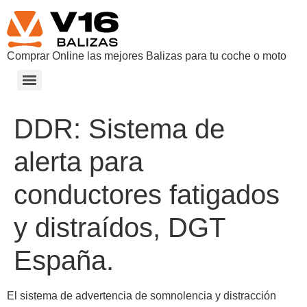
Comprar Online las mejores Balizas para tu coche o moto
V-16. DISPOSITIVO DE PRESEÑALIZACIÓN DE PELIGRO ​
CÓMO ES LA INTEGRACIÓN DE LAS BALIZAS V16 CON LA DGT 3.0 ​
DDR: Sistema de
alerta para
conductores fatigados
y distraídos, DGT
España.
El sistema de advertencia de somnolencia y distracción