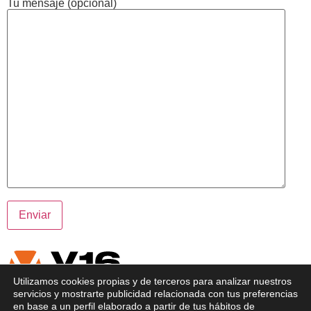
Tu mensaje (opcional)
Utilizamos cookies propias y de terceros para analizar nuestros
servicios y mostrarte publicidad relacionada con tus preferencias
Comprar Online las mejores Balizas para tu coche o moto
en base a un perfil elaborado a partir de tus hábitos de