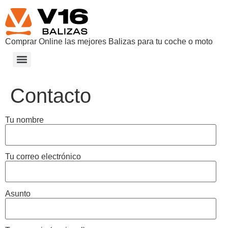
Comprar Online las mejores Balizas para tu coche o moto
V-16. DISPOSITIVO DE PRESEÑALIZACIÓN DE PELIGRO ​
CÓMO ES LA INTEGRACIÓN DE LAS BALIZAS V16 CON LA DGT 3.0 ​
Contacto
Tu nombre
Tu correo electrónico
Asunto