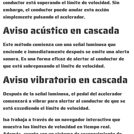
conductor está superando el límite de velocidad. Sin
embargo, el conductor puede anular esta acción
simplemente pulsando el acelerador.
Aviso acústico en cascada
Este método comienza con una señal luminosa que
enciende e inmediatamente después se emite una alerta
sonora. Es una forma eficaz de alertar al conductor de
que está sobrepasando el límite de velocidad.
Aviso vibratorio en cascada
Después de la señal luminosa, el pedal del acelerador
comenzará a vibrar para alertar al conductor de que se
está excediendo el límite de velocidad.
Isa trabaja a través de un navegador interactivo que
muestra los límites de velocidad en tiempo real.
Además, cuenta con un sistema de reconocimiento de