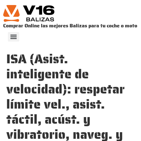
Comprar Online las mejores Balizas para tu coche o moto
V-16. DISPOSITIVO DE PRESEÑALIZACIÓN DE PELIGRO ​
CÓMO ES LA INTEGRACIÓN DE LAS BALIZAS V16 CON LA DGT 3.0 ​
ISA (Asist.
inteligente de
velocidad): respetar
límite vel., asist.
táctil, acúst. y
vibratorio, naveg. y