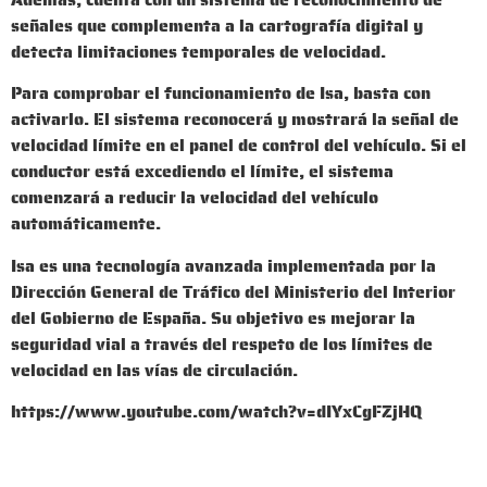
señales que complementa a la cartografía digital y
detecta limitaciones temporales de velocidad.
Para comprobar el funcionamiento de Isa, basta con
activarlo. El sistema reconocerá y mostrará la señal de
velocidad límite en el panel de control del vehículo. Si el
conductor está excediendo el límite, el sistema
comenzará a reducir la velocidad del vehículo
automáticamente.
Isa es una tecnología avanzada implementada por la
Dirección General de Tráfico del Ministerio del Interior
del Gobierno de España. Su objetivo es mejorar la
seguridad vial a través del respeto de los límites de
velocidad en las vías de circulación.
https://www.youtube.com/watch?v=dIYxCgFZjHQ