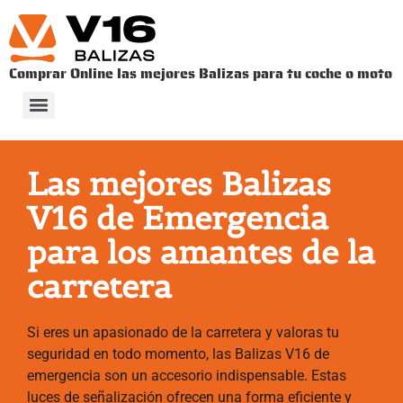
Comprar Online las mejores Balizas para tu coche o moto
V-16. DISPOSITIVO DE PRESEÑALIZACIÓN DE PELIGRO ​
CÓMO ES LA INTEGRACIÓN DE LAS BALIZAS V16 CON LA DGT 3.0 ​
Las mejores Balizas
V16 de Emergencia
para los amantes de la
carretera
Si eres un apasionado de la carretera y valoras tu
seguridad en todo momento, las Balizas V16 de
emergencia son un accesorio indispensable. Estas
luces de señalización ofrecen una forma eficiente y